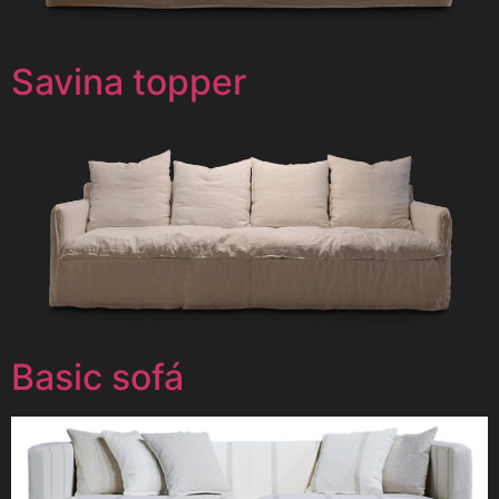
Savina topper
Basic sofá