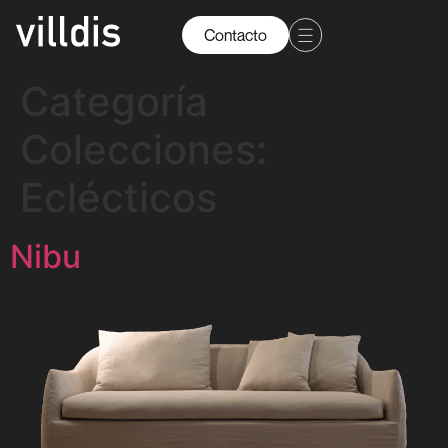
Contacto
Categoría
Colecciones:
Eclécticos
Nibu